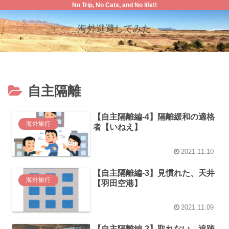
No Trip, No Cats, and No life!!
海外逃避してみた
自主隔離
【自主隔離編-4】隔離緩和の適格
海外旅行
者【いねえ】
2021.11.10
【自主隔離編-3】見慣れた、天井
海外旅行
【羽田空港】
2021.11.09
【自主隔離編-2】取れない、追跡