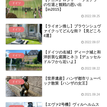
ドイツ
の引退と観戦の思い出
【in2015】
2022.09.25
【ライオン推し】ブラウンシュヴ
ドイツ
ァイクってどんな街？【見どころ
4選】
2022.09.07
【ドイツの名城】ディーク城と和
ドイツ
洋折衷な庭園とネコ【デュッセル
ドルフから近いよ】
2022.08.22
【世界遺産】ハンザ都市リューベ
ドイツ
ック散策【ハンザの女王】
2021.09.24
【エヴァ2号機】ヴィルヘルムス