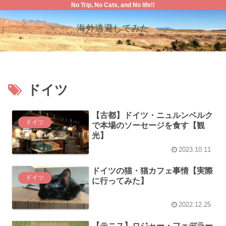
No Trip, No Cats, and No life!!
海外逃避してみた
ドイツ
【古都】ドイツ・ニュルンベルク
ドイツ
で本場のソーセージを食す【観
光】
2023.10.11
ドイツの猫・猫カフェ事情【実際
ドイツ
に行ってみた】
2022.12.25
【テニス】ロジャー・フェデラー