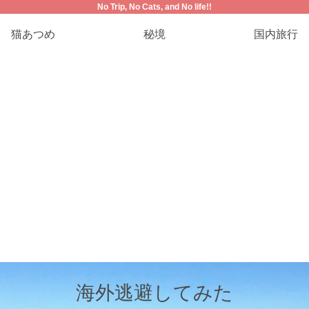
No Trip, No Cats, and No life!!
猫あつめ
秘境
国内旅行
海外逃避してみた