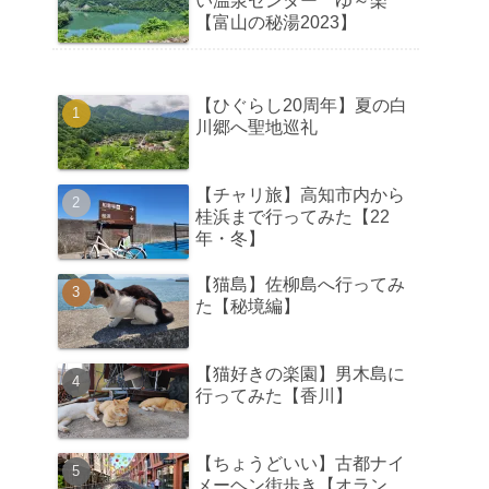
い温泉センター ゆ～楽
【富山の秘湯2023】
【ひぐらし20周年】夏の白
川郷へ聖地巡礼
【チャリ旅】高知市内から
桂浜まで行ってみた【22
年・冬】
【猫島】佐柳島へ行ってみ
た【秘境編】
【猫好きの楽園】男木島に
行ってみた【香川】
【ちょうどいい】古都ナイ
メーヘン街歩き【オラン