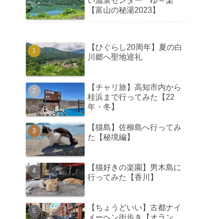
い温泉センター ゆ～楽
【富山の秘湯2023】
【ひぐらし20周年】夏の白
川郷へ聖地巡礼
【チャリ旅】高知市内から
桂浜まで行ってみた【22
年・冬】
【猫島】佐柳島へ行ってみ
た【秘境編】
【猫好きの楽園】男木島に
行ってみた【香川】
【ちょうどいい】古都ナイ
メーヘン街歩き【オラン