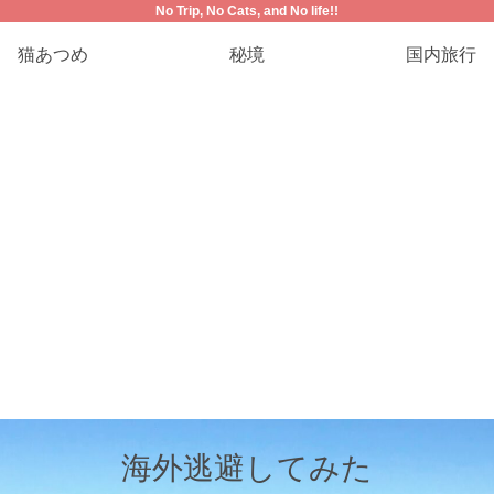
No Trip, No Cats, and No life!!
猫あつめ
秘境
国内旅行
海外逃避してみた