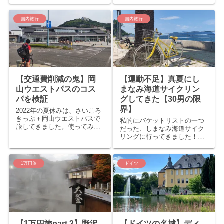
猫島があるからですよ。佐柳
ゴッホやフェルメールなどの
島、青島、瀬戸内海に猫島は
名画が満載の美術館？それと
他にもありますが、今回は旅
も怪しげな魅力のある飾り
国内旅行
国内旅行
行者が比較的行きやすい、男
窓？いえいえ、それだけでは
木島（おぎじま）に行ってき
ありません。珍品を扱う博物
ました！ 男木島へのアクセ
館・美術館も多いのです。今
ス...
回は猫博...
【交通費削減の鬼】岡
【運動不足】真夏にし
山ウエストパスのコス
まなみ海道サイクリン
パを検証
グしてきた【30男の限
界】
2022年の夏休みは、さいころ
きっぷ＋岡山ウエストパスで
私的にバケットリストの一つ
旅してきました。使ってみる
だった、しまなみ海道サイク
と、コスパと使い勝手が半端
リングに行ってきました！運
ない！魅力を伝えたいと思い
動不足・サイクリング初心者
ます。 岡山ウエストパスとは
の30台男、日帰り、真夏の条
岡山（岡山・倉敷など）と広
件でどこまでチャリをこげる
1万円旅
ドイツ
島東部（福山・尾道など）を
のか、検証しましたので誰か
旅行する方におトク！JR...
参考にしていただければ幸い
です（笑） 生口島・瀬戸田港
か...
【1万円旅part.3】野沢
【ドイツの名城】ディ