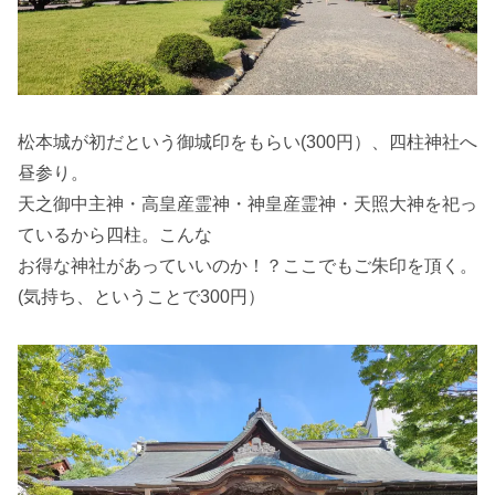
松本城が初だという御城印をもらい(300円）、四柱神社へ
昼参り。
天之御中主神・高皇産霊神・神皇産霊神・天照大神を祀っ
ているから四柱。こんな
お得な神社があっていいのか！？ここでもご朱印を頂く。
(気持ち、ということで300円）