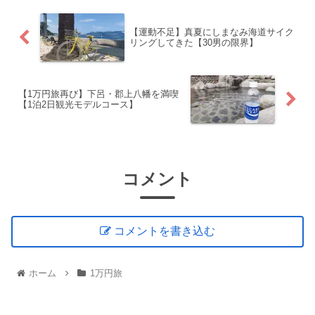
カフェ 徳島にはあの「鬼滅の
史に触れる（1日目 13:00～ 0
刃」で制作で有名なア...
円） 昼過ぎに高山駅...
【運動不足】真夏にしまなみ海道サイク
リングしてきた【30男の限界】
【1万円旅再び】下呂・郡上八幡を満喫
【1泊2日観光モデルコース】
コメント
コメントを書き込む
ホーム
1万円旅