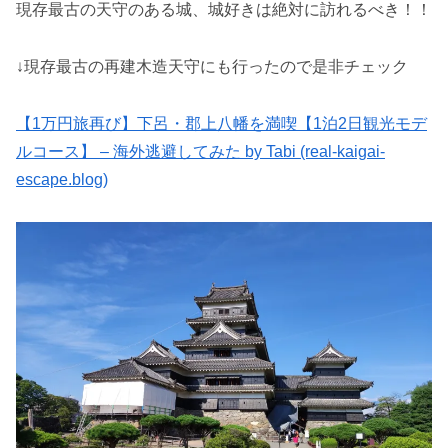
現存最古の天守のある城、城好きは絶対に訪れるべき！！
↓現存最古の再建木造天守にも行ったので是非チェック
【1万円旅再び】下呂・郡上八幡を満喫【1泊2日観光モデ
ルコース】 – 海外逃避してみた by Tabi (real-kaigai-
escape.blog)