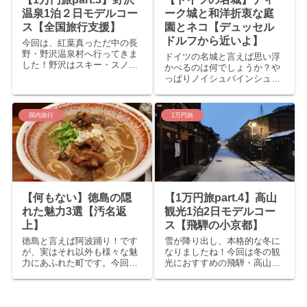
温泉1泊２日モデルコー
ーク城と和洋折衷な庭
ス【全国旅行支援】
園とネコ【デュッセル
ドルフから近いよ】
今回は、紅葉真っただ中の長
野・野沢温泉村へ行ってきま
ドイツの名城と言えば思い浮
した！野沢はスキー・スノボ
かべるのは何でしょうか？や
のイメージが強いと思います
っぱりノイシュバインシュタ
が、冬だけだともったいな
イン城？それともホーエンシ
い！オフシーズンでも温泉・
ュヴァンガウ城？どちらもド
グルメ・猫と色々楽しめる町
イツを代表する城ですが、主
国内旅行
1万円旅
です。その魅力をちょっとだ
要都市から遠くなかなかアク
けご紹介します！
セスが難しいですよね。そこ
で、今回はデュッセルドルフ
から余...
【何もない】徳島の隠
【1万円旅part.4】高山
れた魅力3選【汚名返
観光1泊2日モデルコー
上】
ス【飛騨の小京都】
徳島と言えば阿波踊り！です
雪が降り出し、本格的な冬に
が、実はそれ以外も様々な魅
なりましたね！今回は冬の観
力にあふれた町です。今回は
光におすすめの飛騨・高山の
「アニメ」「飲み歩き」
観光モデルコースを予算1万
「猫」のキーワードで３選、
円でご紹介します！小京都の
ご紹介したいと思います！ ア
名前に負けない、魅力ある町
ニメの聖地 ufotable シネマ＆
です！ 東山遊歩道を散歩し歴