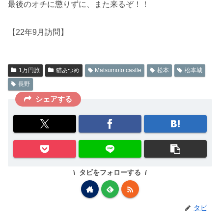
最後のオチに懲りずに、また来るぞ！！
【22年9月訪問】
1万円旅
猫あつめ
Matsumoto castle
松本
松本城
長野
シェアする
タビをフォローする
タビ