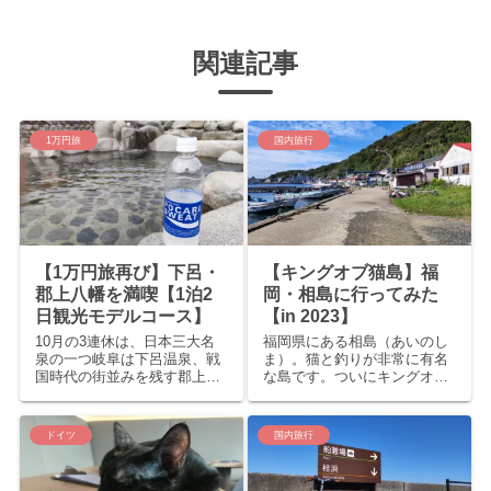
関連記事
1万円旅
国内旅行
【1万円旅再び】下呂・
【キングオブ猫島】福
郡上八幡を満喫【1泊2
岡・相島に行ってみた
日観光モデルコース】
【in 2023】
10月の3連休は、日本三大名
福岡県にある相島（あいのし
泉の一つ岐阜は下呂温泉、戦
ま）。猫と釣りが非常に有名
国時代の街並みを残す郡上八
な島です。ついにキングオブ
幡へ行ってきました！予算は
猫島へ行く機会が巡ってきま
1泊2日で1万円以内（宿泊含
したので、行き方含めレポー
む）、お金はあまり使ってい
トしたいと思います！！ 相島
ドイツ
国内旅行
ませんが人情にたくさん触れ
へのアクセス 相島へは、まず
た良い旅行になりました！ 飛
新宮漁港へ行ってフェリーに
騨小坂で温泉、夕食（1日目...
乗る必要があります。新宮漁