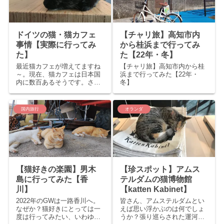
港...
ドイツの猫・猫カフェ
【チャリ旅】高知市内
事情【実際に行ってみ
から桂浜まで行ってみ
た】
た【22年・冬】
最近猫カフェが増えてますね
【チャリ旅】高知市内から桂
～。現在、猫カフェは日本国
浜まで行ってみた【22年・
内に数百あるそうです。さ
冬】
て、海外ではどうでしょう
か？今回は特にドイツの猫・
猫カフェ事情についてお伝え
国内旅行
オランダ
します！ ドイツの猫事情 ～
室内飼いと猫好きドイツ人～
① 外ではほとんど猫を見か
けない...
【猫好きの楽園】男木
【珍スポット】アムス
島に行ってみた【香
テルダムの猫博物館
川】
【katten Kabinet】
2022年のGWは一路香川へ。
皆さん、アムステルダムとい
なぜか？猫好きにとっては一
えば思い浮かぶのは何でしょ
度は行ってみたい、いわゆる
うか？張り巡らされた運河？